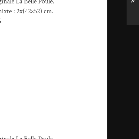
»
ginale La Belle Poule.
ixte : 2x(42×52) cm.
6